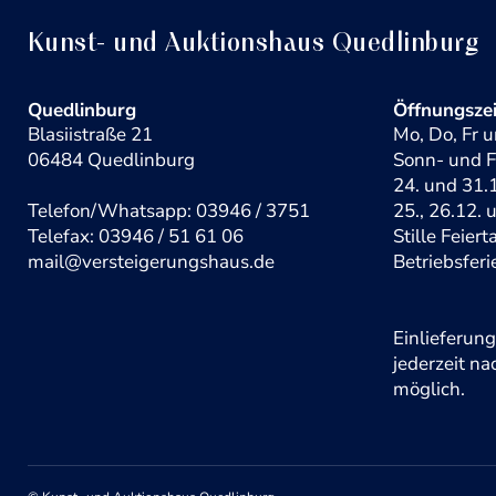
Kunst- und Auktionshaus Quedlinburg
Quedlinburg
Öffnungsze
Blasiistraße 21
Mo, Do, Fr u
06484 Quedlinburg
Sonn- und F
24. und 31.1
Telefon/Whatsapp: 03946 / 3751
25., 26.12. 
Telefax: 03946 / 51 61 06
Stille Feier
mail@versteigerungshaus.de
Betriebsferi
Einlieferun
jederzeit n
möglich.