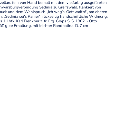
zellan, fein von Hand bemalt mit dem vielfarbig ausgeführten
warzburgverbindung Sedinia zu Greifswald, flankiert von
uck und dem Wahlspruch „Ich wag’s, Gott walt’s!“, am oberen
: „Sedinia sei's Panier", rückseitig handschriftliche Widmung:
 l. Lbfx. Karl Frenkner z. fr. Erg. Gryps S. S. 1902. - Otto
äß gute Erhaltung, mit leichter Randpatina, D. 7 cm